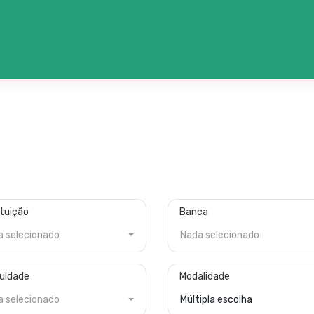
ituição
Banca
a selecionado
Nada selecionado
culdade
Modalidade
a selecionado
Múltipla escolha