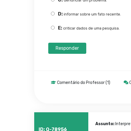
denunciar um problema.
D:
informar sobre um fato recente.
E:
criticar dados de uma pesquisa.
Responder
Comentário do Professor (1)
C
Assunto:
Interpr
ID: Q-78956