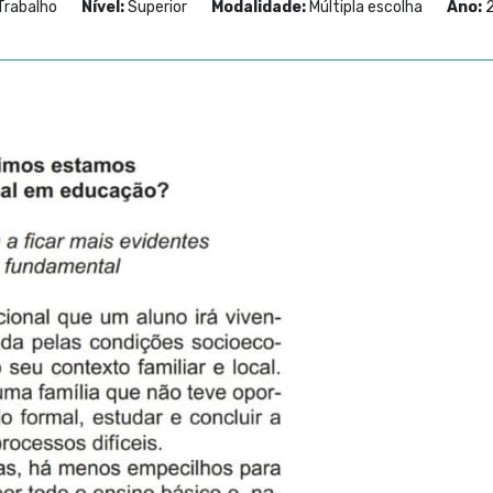
Trabalho
Nível:
Superior
Modalidade:
Múltipla escolha
Ano:
2