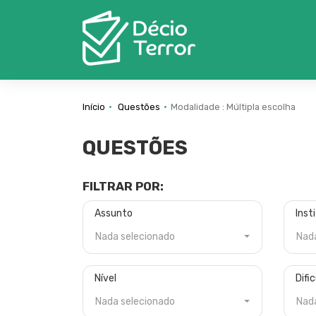
Início
Questões
Modalidade : Múltipla escolha
QUESTÕES
FILTRAR POR:
Assunto
Inst
Nada selecionado
Nad
Nível
Difi
Nada selecionado
Nad