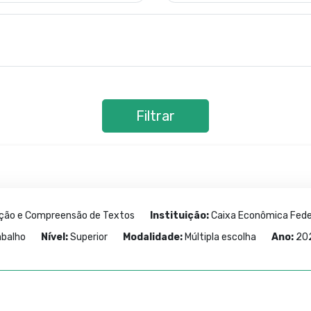
Filtrar
ação e Compreensão de Textos
Instituição:
Caixa Econômica Fede
abalho
Nível:
Superior
Modalidade:
Múltipla escolha
Ano:
20