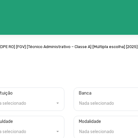
[DPE RO]
[FGV]
[Técnico Administrativo – Classe A]
[Múltipla escolha]
[2025]
ituição
Banca
a selecionado
Nada selecionado
culdade
Modalidade
a selecionado
Nada selecionado