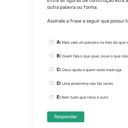
Entre as figuras de construção está a
outra palavra ou forma.
Assinale a frase a seguir que possui t
A:
Mais vale um pássaro na mão do que 
B:
Quem fala o que quer, ouve o que não
C:
Deus ajuda a quem cedo madruga.
D:
Uma andorinha não faz verão.
E:
Nem tudo que reluz é ouro.
Responder