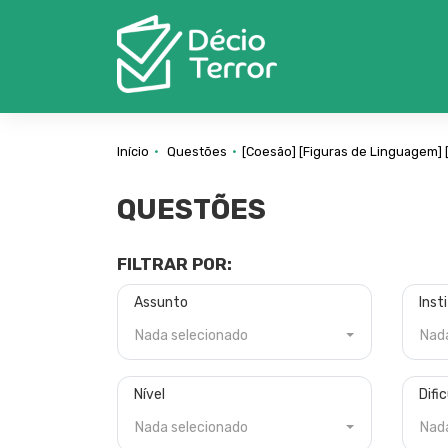
Início
Questões
[Coesão]
[Figuras de Linguagem]
QUESTÕES
FILTRAR POR:
Assunto
Inst
Nada selecionado
Nad
Nível
Difi
Nada selecionado
Nad