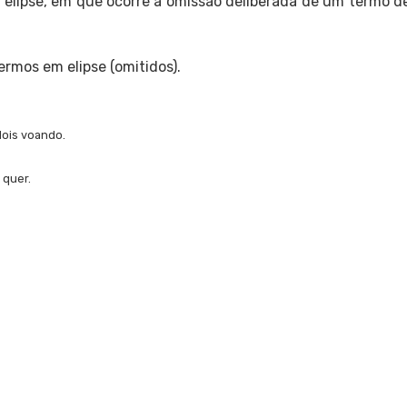
 elipse, em que ocorre a omissão deliberada de um termo de
ermos em elipse (omitidos).
dois voando.
 quer.