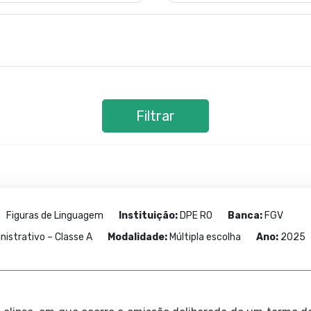
Filtrar
,
Figuras de Linguagem
Instituição:
DPE RO
Banca:
FGV
istrativo – Classe A
Modalidade:
Múltipla escolha
Ano:
2025