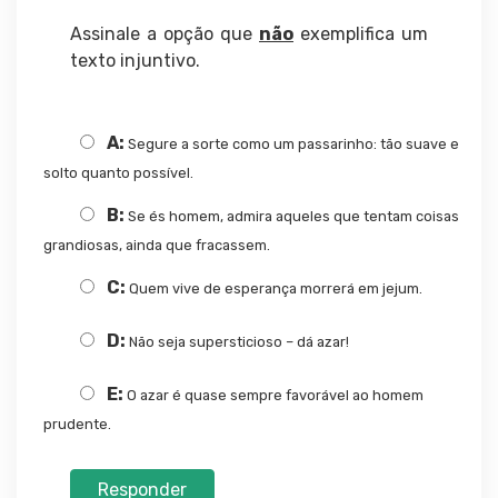
Assinale a opção que
não
exemplifica um
texto injuntivo.
A:
Segure a sorte como um passarinho: tão suave e
solto quanto possível.
B:
Se és homem, admira aqueles que tentam coisas
grandiosas, ainda que fracassem.
C:
Quem vive de esperança morrerá em jejum.
D:
Não seja supersticioso – dá azar!
E:
O azar é quase sempre favorável ao homem
prudente.
Responder