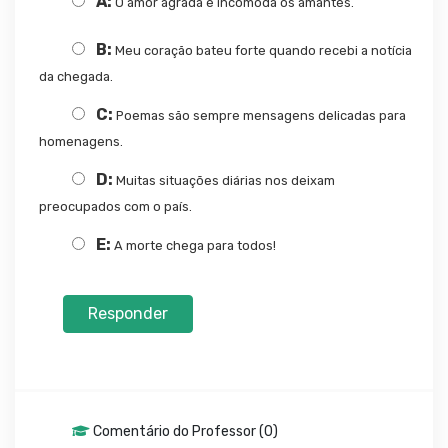
A:
O amor agrada e incomoda os amantes.
B:
Meu coração bateu forte quando recebi a notícia
da chegada.
C:
Poemas são sempre mensagens delicadas para
homenagens.
D:
Muitas situações diárias nos deixam
preocupados com o país.
E:
A morte chega para todos!
Responder
Comentário do Professor (0)