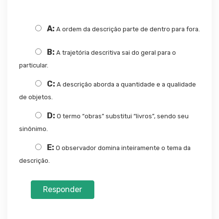
A:
A ordem da descrição parte de dentro para fora.
B:
A trajetória descritiva sai do geral para o
particular.
C:
A descrição aborda a quantidade e a qualidade
de objetos.
D:
O termo “obras” substitui “livros”, sendo seu
sinônimo.
E:
O observador domina inteiramente o tema da
descrição.
Responder