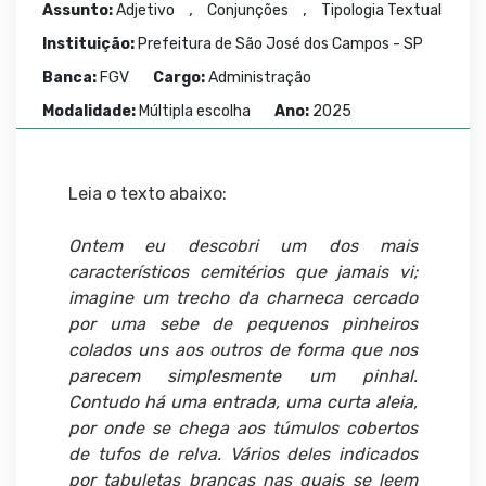
,
,
Assunto:
Adjetivo
Conjunções
Tipologia Textual
Instituição:
Prefeitura de São José dos Campos - SP
Banca:
FGV
Cargo:
Administração
Modalidade:
Múltipla escolha
Ano:
2025
Leia o texto abaixo:
Ontem eu descobri um dos mais
característicos cemitérios que jamais vi;
imagine um trecho da charneca cercado
por uma sebe de pequenos pinheiros
colados uns aos outros de forma que nos
parecem simplesmente um pinhal.
Contudo há uma entrada, uma curta aleia,
por onde se chega aos túmulos cobertos
de tufos de relva. Vários deles indicados
por tabuletas brancas nas quais se leem