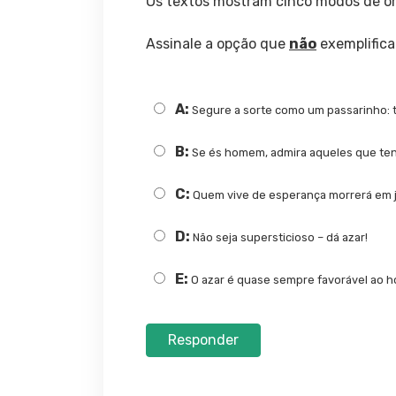
Os textos mostram cinco modos de orga
Assinale a opção que
não
exemplifica
A:
Segure a sorte como um passarinho: t
B:
Se és homem, admira aqueles que ten
C:
Quem vive de esperança morrerá em 
D:
Não seja supersticioso – dá azar!
E:
O azar é quase sempre favorável ao 
Responder