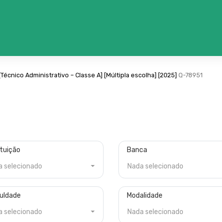
[Técnico Administrativo – Classe A]
[Múltipla escolha]
[2025]
Q-78951
ituição
Banca
a selecionado
Nada selecionado
culdade
Modalidade
a selecionado
Nada selecionado