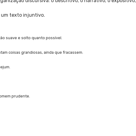
nização discursiva: o descritivo, o narrativo, o expositivo,
 um texto injuntivo.
ão suave e solto quanto possível.
tam coisas grandiosas, ainda que fracassem.
jejum.
homem prudente.