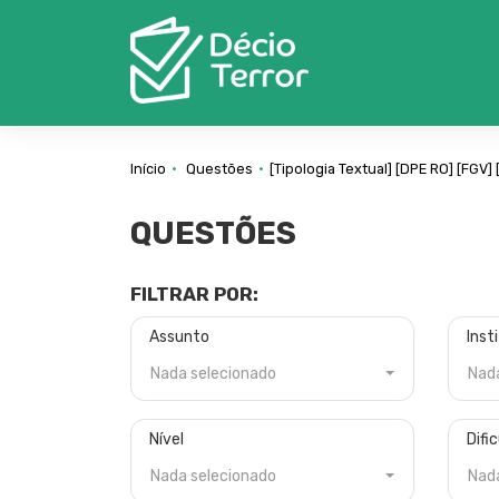
Início
Questões
[Tipologia Textual]
[DPE RO]
[FGV]
QUESTÕES
FILTRAR POR:
Assunto
Inst
Nada selecionado
Nad
Nível
Difi
Nada selecionado
Nad