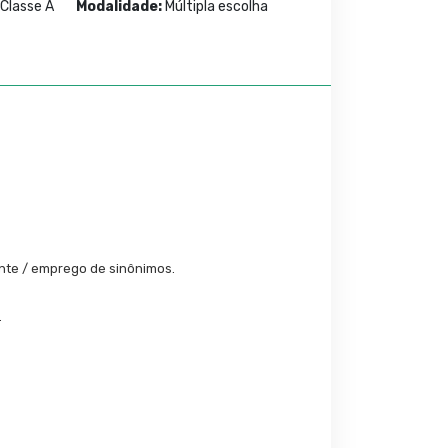
 Classe A
Modalidade:
Múltipla escolha
ante / emprego de sinônimos.
.