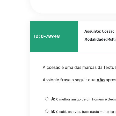
Assunto:
Coesão
ID: Q-78948
Modalidade:
Múlti
A coesão é uma das marcas da textua
Assinale frase a seguir que
não
apres
A:
O melhor amigo de um homem é Deus
B:
O café, os ovos, tudo custa muito caro