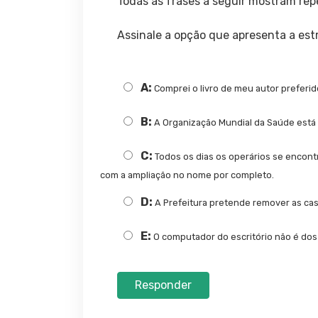
Todas as frases a seguir mostram re
Assinale a opção que apresenta a es
A:
Comprei o livro de meu autor preferi
B:
A Organização Mundial da Saúde está 
C:
Todos os dias os operários se encontr
com a ampliação no nome por completo.
D:
A Prefeitura pretende remover as cas
E:
O computador do escritório não é dos 
Responder