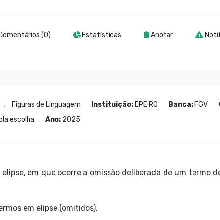
Comentários (0)
Estatísticas
Anotar
Notif
,
Figuras de Linguagem
Instituição:
DPE RO
Banca:
FGV
pla escolha
Ano:
2025
 elipse, em que ocorre a omissão deliberada de um termo de
ermos em elipse (omitidos).