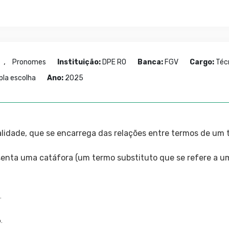
,
Pronomes
Instituição:
DPE RO
Banca:
FGV
Cargo:
Técn
pla escolha
Ano:
2025
lidade, que se encarrega das relações entre termos de um 
enta uma catáfora (um termo substituto que se refere a um
.
.