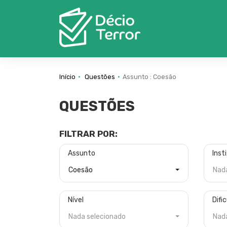
Início
Questões
Assunto : Coesão
QUESTÕES
FILTRAR POR:
Assunto
Inst
Coesão
Nad
Nível
Difi
Nada selecionado
Nad