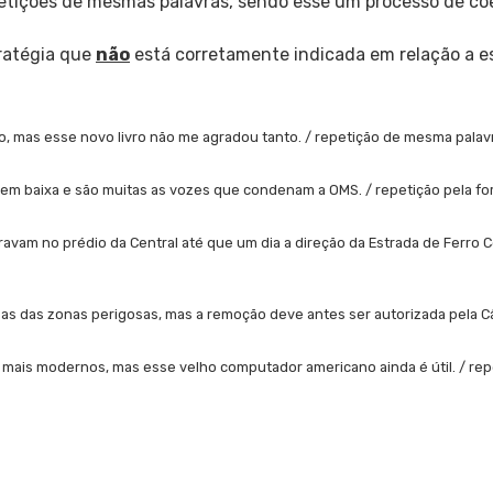
petições de mesmas palavras, sendo esse um processo de co
tratégia que
não
está corretamente indicada em relação a e
do, mas esse novo livro não me agradou tanto. / repetição de mesma pal
em baixa e são muitas as vozes que condenam a OMS. / repetição pela fo
avam no prédio da Central até que um dia a direção da Estrada de Ferro Ce
as das zonas perigosas, mas a remoção deve antes ser autorizada pela Câ
mais modernos, mas esse velho computador americano ainda é útil. / repe