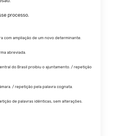
esão.
sse processo.
avra com ampliação de um novo determinante.
rma abreviada.
ntral do Brasil proibiu o ajuntamento. / repetição
mara. / repetição pela palavra cognata.
tição de palavras idênticas, sem alterações.