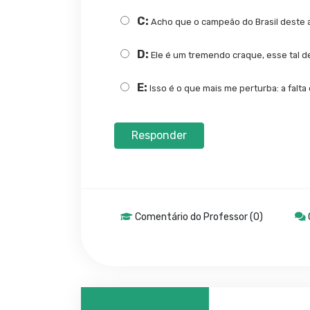
C:
Acho que o campeão do Brasil deste an
D:
Ele é um tremendo craque, esse tal d
E:
Isso é o que mais me perturba: a falta
Responder
Comentário do Professor (0)