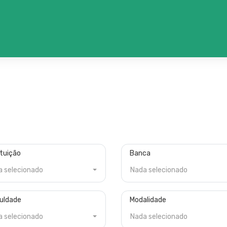
ituição
Banca
a selecionado
Nada selecionado
culdade
Modalidade
a selecionado
Nada selecionado