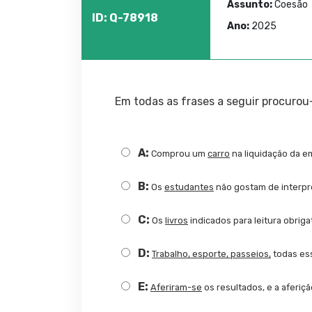
Assunto:
Coesão
ID: Q-78918
Ano:
2025
Em todas as frases a seguir procurou-
A:
Comprou um
carro
na liquidação da e
B:
Os
estudantes
não gostam de interpr
C:
Os
livros
indicados para leitura obriga
D:
Trabalho, esporte, passeios,
todas ess
E:
Aferiram-se
os resultados, e a aferiç