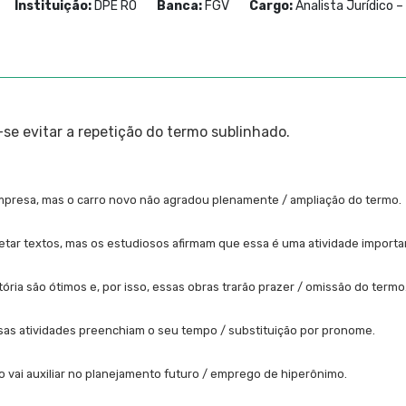
Instituição:
DPE RO
Banca:
FGV
Cargo:
Analista Jurídico –
se evitar a repetição do termo sublinhado.
mpresa, mas o carro novo não agradou plenamente / ampliação do termo.
etar textos, mas os estudiosos afirmam que essa é uma atividade import
tória são ótimos e, por isso, essas obras trarão prazer / omissão do termo
as atividades preenchiam o seu tempo / substituição por pronome.
ão vai auxiliar no planejamento futuro / emprego de hiperônimo.