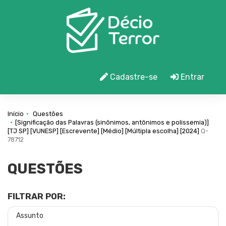
Cadastre-se
Entrar
Início
Questões
[Significação das Palavras (sinônimos, antônimos e polissemia)]
[TJ SP]
[VUNESP]
[Escrevente]
[Médio]
[Múltipla escolha]
[2024]
Q-
78712
QUESTÕES
FILTRAR POR:
Assunto