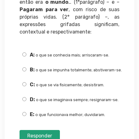
então era
o mundo
… (1°parágrafo) – e –
Pagaram para ver
, com risco de suas
próprias vidas. (2° parágrafo) –, as
expressões grifadas significam,
contextual e respectivamente:
A:
o que se conhecia mais; arriscaram-se.
B:
o que se impunha totalmente; abstiveram-se.
C:
o que se via fisicamente; desistiram.
D:
o que se imaginava sempre; resignaram-se.
E:
o que funcionava melhor; duvidaram.
Responder