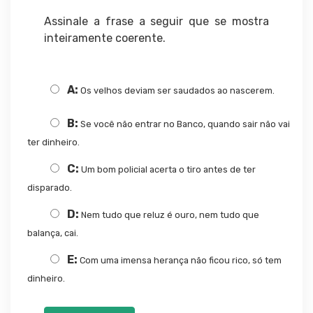
Assinale a frase a seguir que se mostra
inteiramente coerente.
A:
Os velhos deviam ser saudados ao nascerem.
B:
Se você não entrar no Banco, quando sair não vai
ter dinheiro.
C:
Um bom policial acerta o tiro antes de ter
disparado.
D:
Nem tudo que reluz é ouro, nem tudo que
balança, cai.
E:
Com uma imensa herança não ficou rico, só tem
dinheiro.