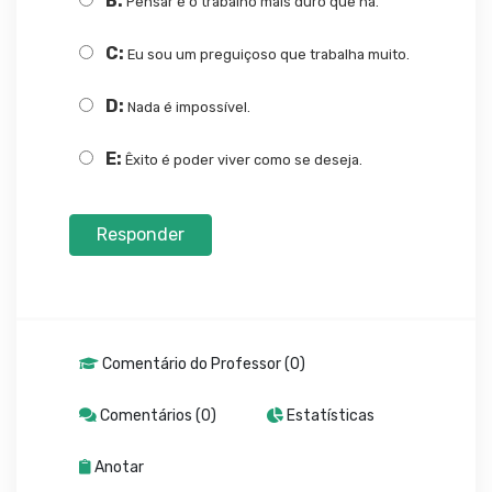
B:
Pensar é o trabalho mais duro que há.
C:
Eu sou um preguiçoso que trabalha muito.
D:
Nada é impossível.
E:
Êxito é poder viver como se deseja.
Responder
Comentário do Professor (0)
Comentários (0)
Estatísticas
Anotar