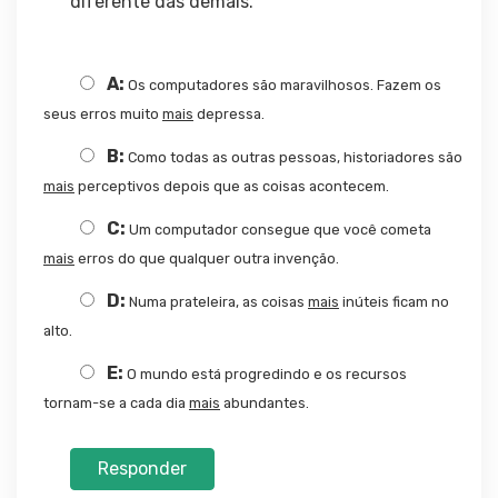
diferente das demais.
A:
Os computadores são maravilhosos. Fazem os
seus erros muito
mais
depressa.
B:
Como todas as outras pessoas, historiadores são
mais
perceptivos depois que as coisas acontecem.
C:
Um computador consegue que você cometa
mais
erros do que qualquer outra invenção.
D:
Numa prateleira, as coisas
mais
inúteis ficam no
alto.
E:
O mundo está progredindo e os recursos
tornam-se a cada dia
mais
abundantes.
Responder