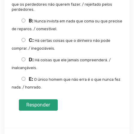
que os perdedores não querem fazer. / rejeitado pelos
perdedores.
B:
Nunca invista em nada que coma ou que precise
de reparos. / comestível.
C:
Há certas coisas que o dinheiro não pode
comprar. / inegociáveis.
D:
Há coisas que ele jamais compreenderá. /
inalcançáveis.
E:
O único homem que não erra é o que nunca fez
nada. / honrado.
Responder