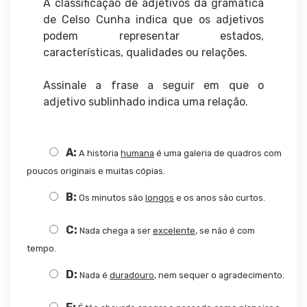
A classificação de adjetivos da gramática
de Celso Cunha indica que os adjetivos
podem representar estados,
características, qualidades ou relações.
Assinale a frase a seguir em que o
adjetivo sublinhado indica uma relação.
A:
A história
humana
é uma galeria de quadros com
poucos originais e muitas cópias.
B:
Os minutos são
longos
e os anos são curtos.
C:
Nada chega a ser
excelente
, se não é com
tempo.
D:
Nada é
duradouro
, nem sequer o agradecimento.