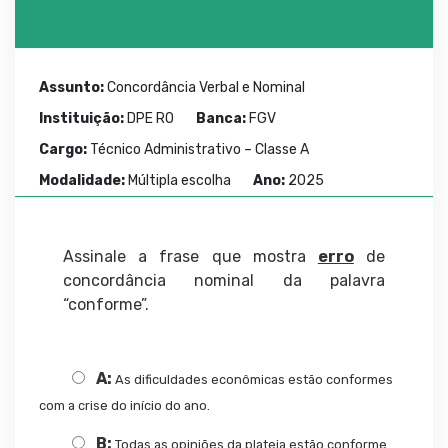
Assunto:
Concordância Verbal e Nominal
Instituição:
DPE RO
Banca:
FGV
Cargo:
Técnico Administrativo – Classe A
Modalidade:
Múltipla escolha
Ano:
2025
Assinale a frase que mostra
erro
de
concordância nominal da palavra
“conforme”.
A:
As dificuldades econômicas estão conformes
com a crise do início do ano.
B:
Todas as opiniões da plateia estão conforme.